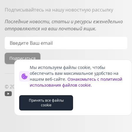
Подписывайтесь на нашу новостную рассылку
Последние новости, статьи и ресурсы еженедельно
отправляются на ваш почтовый ящик.
Email
Подписаться
Мы используем файлы cookie, чтобы
обеспечить вам максимальное удобство на
нашем веб-сайте.
Ознакомьтесь с политикой
использования файлов cookie
.
© 2022-2026 InSmartBase, Inc. All rights reserved.
YouTube
Telegram
VK
Дзен
Принять все файлы
Разработано
ИИ-роботами
cookie
в
Лаборатория
24