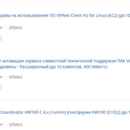
ава на использование ПО ViPNet Client 4U for Linux (КС2) (до 1
ие
Infotecs
в
 активации сервиса совместной технической поддержки ПАК ViPN
, уровень - Расширенный (до 10 клиентов, 400 Мбит/с)
ие
Infotecs
в
 Coordinator HW100 C 4.x (+unlim) (платформа HW100 Q1/Q2) (до 
ие
Infotecs