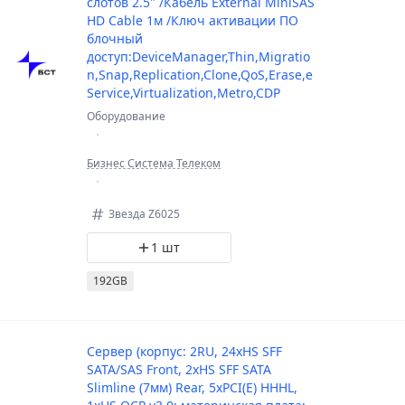
слотов 2.5" /Кабель External MiniSAS
HD Cable 1м /Ключ активации ПО
блочный
доступ:DeviceManager,Thin,Migratio
n,Snap,Replication,Clone,QoS,Erase,e
Service,Virtualization,Metro,CDP
Оборудование
Бизнес Система Телеком
Звезда Z6025
1 шт
192GB
Сервер (корпус: 2RU, 24xHS SFF
SATA/SAS Front, 2xHS SFF SATA
Slimline (7мм) Rear, 5xPCI(E) HHHL,