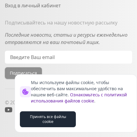
Вход в личный кабинет
Подписывайтесь на нашу новостную рассылку
Последние новости, статьи и ресурсы еженедельно
отправляются на ваш почтовый ящик.
Email
Подписаться
Мы используем файлы cookie, чтобы
обеспечить вам максимальное удобство на
нашем веб-сайте.
Ознакомьтесь с политикой
использования файлов cookie
.
© 2022-2026 InSmartBase, Inc. All rights reserved.
YouTube
Telegram
VK
Дзен
Принять все файлы
Разработано
ИИ-роботами
cookie
в
Лаборатория
24