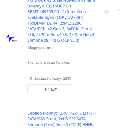
1xHS OCP v3.0; материнская плата:
Элизиум Х3216OCP-001
БВМТ.469555.001 2хIntel Xeon
Scalable 3gen (TDP до 270Вт),
16xDIMM DDR4, 2xM.2 2280
SATA/PCIе x2 Gen.3, 3xPCIе Gen.4
x16, 2xPCIе Gen.4 x8, 4xPCIе Gen.4
Slimline x8, 1xHS OCP v3.0)
Оборудование
Бизнес Система Телеком
Звезда Иридиум 224X
1 шт
Сервер (корпус: 2RU, 12xHS LFF/SFF
SATA/SAS Front, 2xHS SFF SATA
Slimline (7мм) Rear, 5xPCI(E) HHHL,