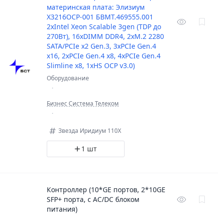
материнская плата: Элизиум
Х3216OCP-001 БВМТ.469555.001
2хIntel Xeon Scalable 3gen (TDP до
270Вт), 16xDIMM DDR4, 2xM.2 2280
SATA/PCIе x2 Gen.3, 3xPCIе Gen.4
x16, 2xPCIе Gen.4 x8, 4xPCIе Gen.4
Slimline x8, 1xHS OCP v3.0)
Оборудование
Бизнес Система Телеком
Звезда Иридиум 110X
1 шт
Контроллер (10*GE портов, 2*10GE
SFP+ порта, с AC/DC блоком
питания)