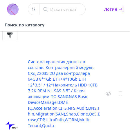
Искать в каталоге
Логин
Поиск по каталогу
Система хранения данных в
составе: Контроллерный модуль
СХД Z2035 2U два контроллера
64GB 8*1Gb ETH+4*10Gb ETH
12*3.5" / 12*Накопитель HDD 10TB
7.2K RPM NL-SAS 3.5" / Ключ
активации ПО SAN&NAS Basic
DeviceManager,DME
IQ,Acceleration,CIFS,NFS,Audit,DNS,T
hin,Migration(SAN),Snap,Clone,QoS,E
rase,CDP,UltraPath,WORM,Multi-
Tenant,Quota