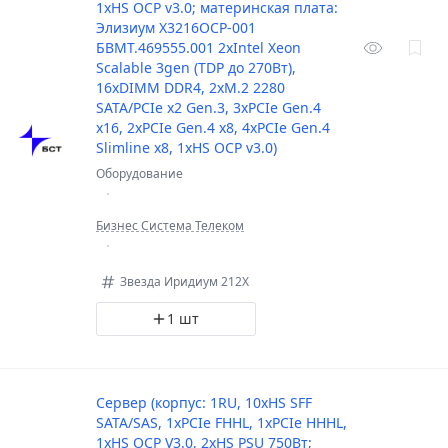
1xHS OCP v3.0; материнская плата:
Элизиум Х3216OCP-001
БВМТ.469555.001 2хIntel Xeon
Scalable 3gen (TDP до 270Вт),
16xDIMM DDR4, 2xM.2 2280
SATA/PCIе x2 Gen.3, 3xPCIе Gen.4
x16, 2xPCIе Gen.4 x8, 4xPCIе Gen.4
Slimline x8, 1xHS OCP v3.0)
Оборудование
Бизнес Система Телеком
Звезда Иридиум 212X
1 шт
Сервер (корпус: 1RU, 10xHS SFF
SATA/SAS, 1xPCIе FHHL, 1xPCIе HHHL,
1xHS OCP V3.0, 2хHS PSU 750Вт;